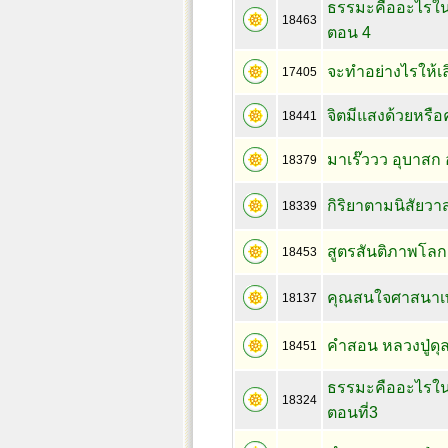
ธรรมะคืออะไรใน
18463
ตอน 4
จะทำอย่างไรให้เ
17405
จิตมีแสงด้วยหรือคร
18441
มาเร๊ววว อุบาสก 
18379
กิริยาตามนิสัยว
18339
สูตรสันติภาพโล
18453
คุณสนใจศาสนาเ
18137
คำสอน หลวงปู่ดุลย
18451
ธรรมะคืออะไรใน
18324
ตอนที่3