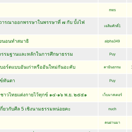
mes
วารณาออกพรรษาในพรรษาที่ ๗ กับ บั้งไฟ
เฉลิมศักดิ์1
่องนอนทำสมาธิ
alpha349
กกรรมฐานและหลักในการศึกษาธรรม
Puy
อร์ดแบบอันเก่าหรืออันใหม่กันอะคับ
คามินธรรม
ข์ทันตา
Puy
ชาวไทยแต่งกายไว้ทุกข์ ๑๔-๑๖ พ.ย. ๒๕๕๑
เว็บมาสเตอร์
กี่ยวกับศีล 5 เชิงนามธรรมหน่อยคะ
nuch
คนผ่านมา