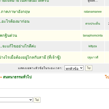
หมายถึงสมาธิในลักษณะใดครับ
ผู้น้อย....
ก ภาคภาษาอังกฤษ
ratanamanee
..อะไรต้องมาก่อน
ตรงประเด็น
พกฐินด่วน
tanaphomcinta
..จะแก้ไขอย่างไรดีค่ะ
kittyza
งไรเมื่อต้องอยู่ไกลกับสามี (ที่เจ้าชู้)
ปฐมาวดี
แสดงเฉพาะหัวข้อในระยะเวลา:
»
สนทนาธรรมทั่วไป
ไป