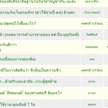
ี่น้องตั้งสัจจาธิษฐานในวันวิสาขบูชากัน..นะคะ
กุหลาบสีชา
ธรรมกับเว็บธรมจักร (ค่าใช้จ่ายปี ๕๕) ด้วยค่ะ
เว็บมาสเตอร์
า(พุทธ)ไว้เพื่ออะไร?
พลศักดิ์ วังวิวัฒน์
ะจำ (ถอดมาจากคำบรรยายของ พท.ปิ่น มุทุกัณฑ์)
กิตติพันธ์
กกันดีกว่า
kokorado
]
รรมที่สอนการเพ่งกสิณ
หลง
ณฑ์ในการตัดสินว่า สิ่งนั้นเป็นความชั่ว
พลศักดิ์ วังวิวัฒน์
...ด้วยรักและอาลัย...กระทู้สุดท้าย
ฌาณ
ต์ "ทิพยมนต์" ของท่านพ่อลี ธัมมธโร
อานน
ช้งาน คุณขันธ์ 7 วัน
admin