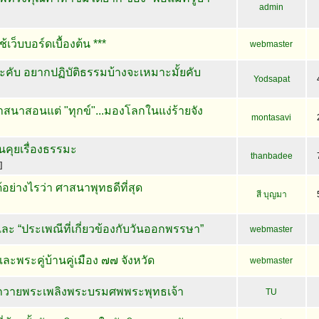
admin
ใช้เว็บบอร์ดเบื้องต้น ***
webmaster
่ะคับ อยากปฏิบัติธรรมบ้างจะเหมาะมั้ยคับ
Yodsapat
นาสอนแต่ "ทุกข์"...มองโลกในแง่ร้ายจัง
montasavi
อนคุยเรื่องธรรมะ
thanbadee
]
้อย่างไรว่า ศาสนาพุทธดีที่สุด
สี บุญมา
ะ “ประเพณีที่เกี่ยวข้องกับวันออกพรรษา”
webmaster
พระคู่บ้านคู่เมือง ๗๗ จังหวัด
webmaster
ันถวายพระเพลิงพระบรมศพพระพุทธเจ้า
TU