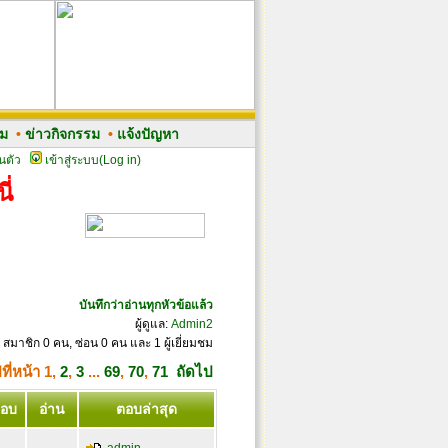
รม
•
ข่าวกิจกรรม
•
แจ้งปัญหา
นตัว
เข้าสู่ระบบ(Log in)
ี่
บันทึกว่าอ่านทุกหัวข้อแล้ว
ผู้ดูแล:
Admin2
 สมาชิก 0 คน, ซ่อน 0 คน และ 1 ผู้เยี่ยมชม
ที่หน้า
1
,
2
,
3
...
69
,
70
,
71
ถัดไป
อบ
อ่าน
ตอบล่าสุด