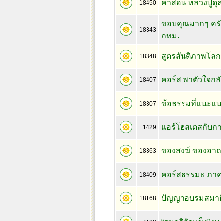
คำสอน หลวงปู่ดุล
18450
ขอบคุณมากๆ ครั
18343
กทม.
สูตรสันติภาพโลก
18348
คอร์ส พาตัวใจกลับ
18407
ข้อธรรมที่แนะแ
18307
แอร์โฮสเตสกับกา
1429
ของสงฆ์ ของอาถรร
18363
คอร์สธรรมะ ภา
18409
ปัญญาอบรมสมาธ
18168