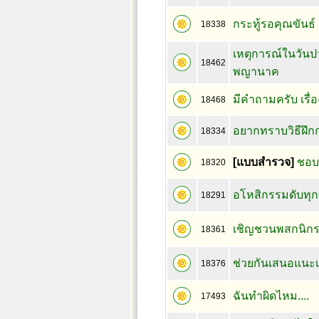
กระทู้รอคุณขันธ์
18338
เหตุการณ์ในวันป
18462
พญานาค
มีคำถามครับ เรื
18468
อยากทราบวิธีฝึ
18334
[แบบสำรวจ]
ชอบบ
18320
อโหสิกรรมดับทุก
18291
เชิญชวนพสกนิกร
18361
ช่วยกันเสนอแนะเ
18376
ฉันทำผิดไหม....
17493