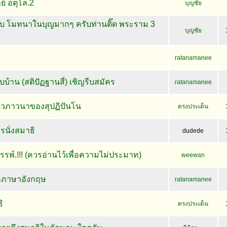
ย์ อตุโล.2
บุญชัย
บ โมทนาในบุญมากๆ ครับท่านติ๊ด พระราม 3
บุญชัย
ratanamanee
บ้าน (สติปัฏฐานสี่) เชิญรีบสมัคร
ratanamanee
นวภาวนาของสุปฏิปันโน
ตรงประเด็น
รนั่งสมาธิ
dudede
พ์.!!! (ควรอ่านไว้เพื่อความไม่ประมาท)
weewan
คภาษาอังกฤษ
ratanamanee
ิ
ตรงประเด็น