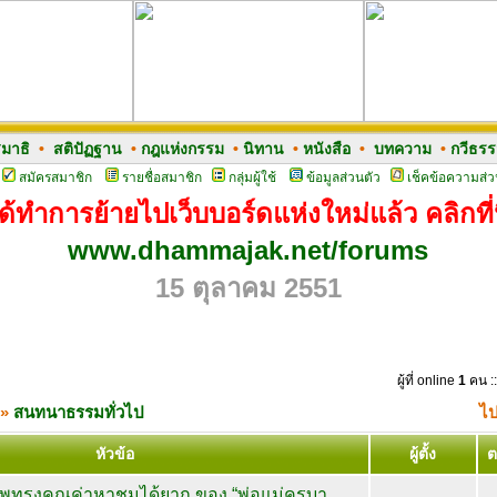
มาธิ
•
สติปัฏฐาน
•
กฎแห่งกรรม
•
นิทาน
•
หนังสือ
•
บทความ
•
กวีธร
สมัครสมาชิก
รายชื่อสมาชิก
กลุ่มผู้ใช้
ข้อมูลส่วนตัว
เช็คข้อความส่ว
ด้ทำการย้ายไปเว็บบอร์ดแห่งใหม่แล้ว คลิกที่น
www.dhammajak.net/forums
15 ตุลาคม 2551
ผู้ที่ online
1
คน ::
»
สนทนาธรรมทั่วไป
ไป
หัวข้อ
ผู้ตั้ง
ต
ทรงคุณค่าหาชมได้ยาก ของ “พ่อแม่ครูบา