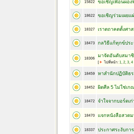
ขอเชิญเพื่อนผองพ
15822
ขอเชิญร่วมเผยแผ่
18622
เราตถาคตตั้งศาสน
18327
กลวิธีแก้ทุกข์ปร
18473
มาจัดอันดับสมาชิ
18306
[
ไปที่หน้า:
1
,
2
,
3
,
4
หาสำนักปฏิบัติธ
18459
ผิดศีล 5 ไม่ใช่เก
18452
จำใจจากบอร์ดเก่า.
18472
แจกหนังสือสวดมน
18470
ประกาศระงับการใ
18337