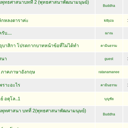
พุทธศาสนาบทที่ 2 (พุทธศาสนาพัฒนามนุษย์)
Buddha
ลิกหลงดาราค่ะ
kittyza
ับ....
ฌาณ
อุบาสิกา โปรดกากบาทหน้าข้อที่ไม่ได้ทำ
คามินธรรม
าสนา
guest
ก ภาคภาษาอังกฤษ
ratanamanee
พราะอะไร
คามินธรรม
์ อตุโล..1
บุญชัย
พุทศาสนา บทที่ 2(พุทธศาสนาพัฒนามนุษย์)
Buddha