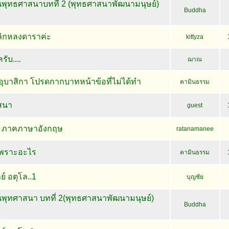
พุทธศาสนาบทที่ 2 (พุทธศาสนาพัฒนามนุษย์)
Buddha
ลิกหลงดาราค่ะ
kittyza
ับ....
ฌาณ
อุบาสิกา โปรดกากบาทหน้าข้อที่ไม่ได้ทำ
คามินธรรม
าสนา
guest
ก ภาคภาษาอังกฤษ
ratanamanee
พราะอะไร
คามินธรรม
์ อตุโล..1
บุญชัย
พุทศาสนา บทที่ 2(พุทธศาสนาพัฒนามนุษย์)
Buddha