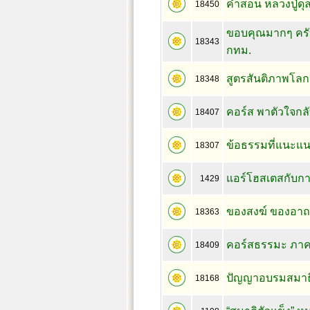
คำสอน หลวงปู่ดุล
18450
ขอบคุณมากๆ ครั
18343
กทม.
สูตรสันติภาพโลก
18348
คอร์ส พาตัวใจกลับ
18407
ข้อธรรมที่แนะแ
18307
แอร์โฮสเตสกับกา
1429
ของสงฆ์ ของอาถรร
18363
คอร์สธรรมะ ภา
18409
ปัญญาอบรมสมาธ
18168