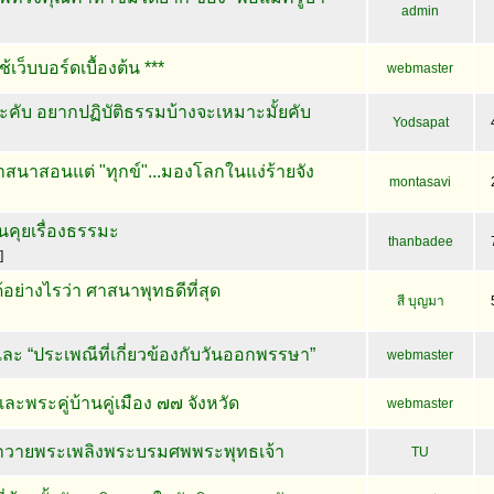
admin
ใช้เว็บบอร์ดเบื้องต้น ***
webmaster
่ะคับ อยากปฏิบัติธรรมบ้างจะเหมาะมั้ยคับ
Yodsapat
นาสอนแต่ "ทุกข์"...มองโลกในแง่ร้ายจัง
montasavi
อนคุยเรื่องธรรมะ
thanbadee
]
้อย่างไรว่า ศาสนาพุทธดีที่สุด
สี บุญมา
ะ “ประเพณีที่เกี่ยวข้องกับวันออกพรรษา”
webmaster
พระคู่บ้านคู่เมือง ๗๗ จังหวัด
webmaster
ันถวายพระเพลิงพระบรมศพพระพุทธเจ้า
TU