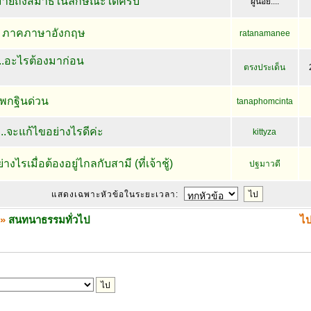
หมายถึงสมาธิในลักษณะใดครับ
ผู้น้อย....
ก ภาคภาษาอังกฤษ
ratanamanee
..อะไรต้องมาก่อน
ตรงประเด็น
พกฐินด่วน
tanaphomcinta
..จะแก้ไขอย่างไรดีค่ะ
kittyza
งไรเมื่อต้องอยู่ไกลกับสามี (ที่เจ้าชู้)
ปฐมาวดี
แสดงเฉพาะหัวข้อในระยะเวลา:
»
สนทนาธรรมทั่วไป
ไป