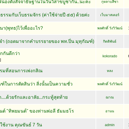
ี่น้องตั้งสัจจาธิษฐานในวันวิสาขบูชากัน..นะคะ
กุหลาบสีชา
ธรรมกับเว็บธรมจักร (ค่าใช้จ่ายปี ๕๕) ด้วยค่ะ
เว็บมาสเตอร์
า(พุทธ)ไว้เพื่ออะไร?
พลศักดิ์ วังวิวัฒน์
ะจำ (ถอดมาจากคำบรรยายของ พท.ปิ่น มุทุกัณฑ์)
กิตติพันธ์
กกันดีกว่า
kokorado
]
รรมที่สอนการเพ่งกสิณ
หลง
ณฑ์ในการตัดสินว่า สิ่งนั้นเป็นความชั่ว
พลศักดิ์ วังวิวัฒน์
...ด้วยรักและอาลัย...กระทู้สุดท้าย
ฌาณ
ต์ "ทิพยมนต์" ของท่านพ่อลี ธัมมธโร
อานน
ช้งาน คุณขันธ์ 7 วัน
admin