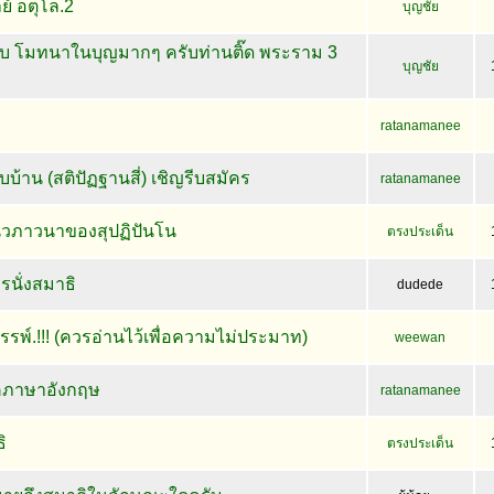
ย์ อตุโล.2
บุญชัย
บ โมทนาในบุญมากๆ ครับท่านติ๊ด พระราม 3
บุญชัย
ratanamanee
บ้าน (สติปัฏฐานสี่) เชิญรีบสมัคร
ratanamanee
นวภาวนาของสุปฏิปันโน
ตรงประเด็น
รนั่งสมาธิ
dudede
พ์.!!! (ควรอ่านไว้เพื่อความไม่ประมาท)
weewan
คภาษาอังกฤษ
ratanamanee
ิ
ตรงประเด็น