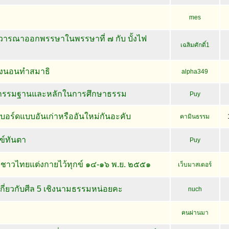
mes
วารณาออกพรรษาในพรรษาที่ ๗ กับ บั้งไฟ
เฉลิมศักดิ์1
่องนอนทำสมาธิ
alpha349
กกรรมฐานและหลักในการศึกษาธรรม
Puy
อร์ดแบบอันเก่าหรืออันใหม่กันอะคับ
คามินธรรม
ข์ทันตา
Puy
ชาวไทยแต่งกายไว้ทุกข์ ๑๔-๑๖ พ.ย. ๒๕๕๑
เว็บมาสเตอร์
กี่ยวกับศีล 5 เชิงนามธรรมหน่อยคะ
nuch
คนผ่านมา