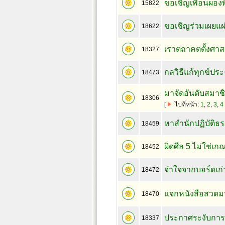
ขอเชิญเพื่อนผองพ
15822
ขอเชิญร่วมเผยแผ่
18622
เราตถาคตตั้งศาสน
18327
กลวิธีแก้ทุกข์ปร
18473
มาจัดอันดับสมาชิ
18306
[
ไปที่หน้า:
1
,
2
,
3
,
4
หาสำนักปฏิบัติธ
18459
ผิดศีล 5 ไม่ใช่เก
18452
จำใจจากบอร์ดเก่า.
18472
แจกหนังสือสวดมน
18470
ประกาศระงับการใ
18337