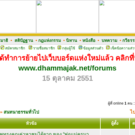
มาธิ
•
สติปัฏฐาน
•
กฎแห่งกรรม
•
นิทาน
•
หนังสือ
•
บทความ
•
กวีธร
สมัครสมาชิก
รายชื่อสมาชิก
กลุ่มผู้ใช้
ข้อมูลส่วนตัว
เช็คข้อความส่ว
ด้ทำการย้ายไปเว็บบอร์ดแห่งใหม่แล้ว คลิกที่น
www.dhammajak.net/forums
15 ตุลาคม 2551
ผู้ที่ online
1
คน ::
»
สนทนาธรรมทั่วไป
ไป
หัวข้อ
ผู้ตั้ง
ต
ทรงคุณค่าหาชมได้ยาก ของ “พ่อแม่ครูบา