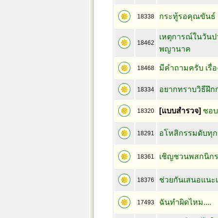
กระทู้รอคุณขันธ์
18338
เหตุการณ์ในวันป
18462
พญานาค
มีคำถามครับ เรื
18468
อยากทราบวิธีฝึ
18334
[แบบสำรวจ]
ชอบบ
18320
อโหสิกรรมดับทุก
18291
เชิญชวนพสกนิกร
18361
ช่วยกันเสนอแนะเ
18376
ฉันทำผิดไหม....
17493