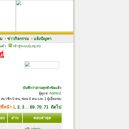
รม
•
ข่าวกิจกรรม
•
แจ้งปัญหา
นตัว
เข้าสู่ระบบ(Log in)
ี่
บันทึกว่าอ่านทุกหัวข้อแล้ว
ผู้ดูแล:
Admin2
 สมาชิก 0 คน, ซ่อน 0 คน และ 1 ผู้เยี่ยมชม
ที่หน้า
1
,
2
,
3
...
69
,
70
,
71
ถัดไป
อบ
อ่าน
ตอบล่าสุด