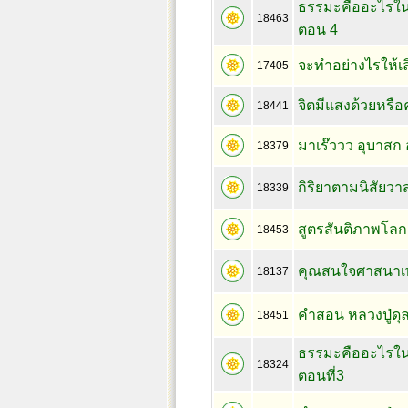
ธรรมะคืออะไรใน
18463
ตอน 4
จะทำอย่างไรให้เ
17405
จิตมีแสงด้วยหรือคร
18441
มาเร๊ววว อุบาสก 
18379
กิริยาตามนิสัยว
18339
สูตรสันติภาพโล
18453
คุณสนใจศาสนาเ
18137
คำสอน หลวงปู่ดุลย
18451
ธรรมะคืออะไรใน
18324
ตอนที่3