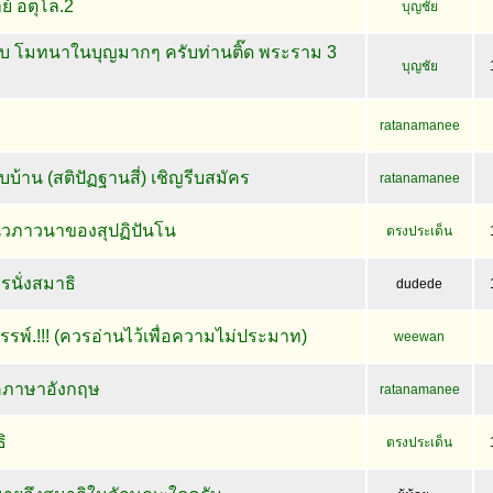
ย์ อตุโล.2
บุญชัย
บ โมทนาในบุญมากๆ ครับท่านติ๊ด พระราม 3
บุญชัย
ratanamanee
บ้าน (สติปัฏฐานสี่) เชิญรีบสมัคร
ratanamanee
นวภาวนาของสุปฏิปันโน
ตรงประเด็น
รนั่งสมาธิ
dudede
พ์.!!! (ควรอ่านไว้เพื่อความไม่ประมาท)
weewan
คภาษาอังกฤษ
ratanamanee
ิ
ตรงประเด็น