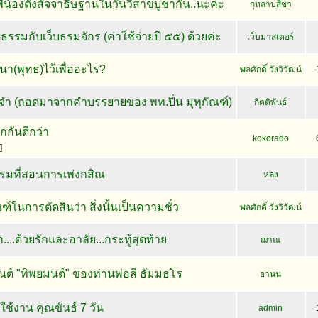
ี่น้องตั้งสัจจาธิษฐานในวันวิสาขบูชากัน..นะคะ
กุหลาบสีชา
ธรรมกับเว็บธรมจักร (ค่าใช้จ่ายปี ๕๕) ด้วยค่ะ
เว็บมาสเตอร์
า(พุทธ)ไว้เพื่ออะไร?
พลศักดิ์ วังวิวัฒน์
ะจำ (ถอดมาจากคำบรรยายของ พท.ปิ่น มุทุกัณฑ์)
กิตติพันธ์
กกันดีกว่า
kokorado
]
รรมที่สอนการเพ่งกสิณ
หลง
ณฑ์ในการตัดสินว่า สิ่งนั้นเป็นความชั่ว
พลศักดิ์ วังวิวัฒน์
...ด้วยรักและอาลัย...กระทู้สุดท้าย
ฌาณ
ต์ "ทิพยมนต์" ของท่านพ่อลี ธัมมธโร
อานน
ช้งาน คุณขันธ์ 7 วัน
admin