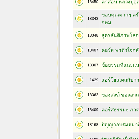
คำสอน หลวงปู่ดุล
18450
ขอบคุณมากๆ ครั
18343
กทม.
สูตรสันติภาพโลก
18348
คอร์ส พาตัวใจกลับ
18407
ข้อธรรมที่แนะแ
18307
แอร์โฮสเตสกับกา
1429
ของสงฆ์ ของอาถรร
18363
คอร์สธรรมะ ภา
18409
ปัญญาอบรมสมาธ
18168