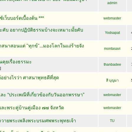
admin
ใช้เว็บบอร์ดเบื้องต้น ***
webmaster
่ะคับ อยากปฏิบัติธรรมบ้างจะเหมาะมั้ยคับ
Yodsapat
นาสอนแต่ "ทุกข์"...มองโลกในแง่ร้ายจัง
montasavi
อนคุยเรื่องธรรมะ
thanbadee
]
้อย่างไรว่า ศาสนาพุทธดีที่สุด
สี บุญมา
ะ “ประเพณีที่เกี่ยวข้องกับวันออกพรรษา”
webmaster
พระคู่บ้านคู่เมือง ๗๗ จังหวัด
webmaster
ันถวายพระเพลิงพระบรมศพพระพุทธเจ้า
TU