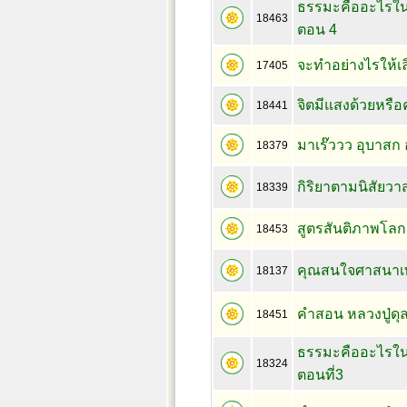
ธรรมะคืออะไรใน
18463
ตอน 4
จะทำอย่างไรให้เ
17405
จิตมีแสงด้วยหรือคร
18441
มาเร๊ววว อุบาสก 
18379
กิริยาตามนิสัยว
18339
สูตรสันติภาพโล
18453
คุณสนใจศาสนาเ
18137
คำสอน หลวงปู่ดุลย
18451
ธรรมะคืออะไรใน
18324
ตอนที่3