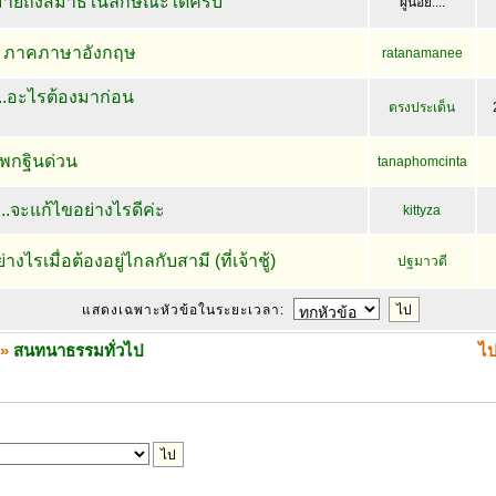
หมายถึงสมาธิในลักษณะใดครับ
ผู้น้อย....
ก ภาคภาษาอังกฤษ
ratanamanee
..อะไรต้องมาก่อน
ตรงประเด็น
พกฐินด่วน
tanaphomcinta
..จะแก้ไขอย่างไรดีค่ะ
kittyza
งไรเมื่อต้องอยู่ไกลกับสามี (ที่เจ้าชู้)
ปฐมาวดี
แสดงเฉพาะหัวข้อในระยะเวลา:
»
สนทนาธรรมทั่วไป
ไป