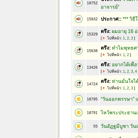
18752
อาจารย์”
ประกาศ::
*** วิธี
15932
ตรึง:
ผมอายุ 16 อ
15329
[
ไปที่หน้า:
1
,
2
,
3
]
ตรึง:
ทำไมพุทธศาส
15638
[
ไปที่หน้า:
1
,
2
]
ตรึง:
อยากได้เพื่
13426
[
ไปที่หน้า:
1
,
2
,
3
,
4
ตรึง:
ท่านมั่นใจได
14724
[
ไปที่หน้า:
1
,
2
,
3
]
“วันออกพรรษา” แล
18795
ไหว้พระประธานและ
18791
วันอัฏฐมีบูชา ว
55