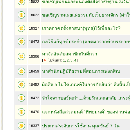
ขอเชิญเพื่อนผองพี่น้องตั้งสัจจาธิษฐานในวั
15822
ขอเชิญร่วมเผยแผ่ธรรมกับเว็บธรมจักร (ค่าใช้
18622
เราตถาคตตั้งศาสนา(พุทธ)ไว้เพื่ออะไร?
18327
กลวิธีแก้ทุกข์ประจำ (ถอดมาจากคำบรรยายขอ
18473
มาจัดอันดับสมาชิกกันดีกว่า
18306
[
ไปที่หน้า:
1
,
2
,
3
,
4
]
หาสำนักปฏิบัติธรรมที่สอนการเพ่งกสิณ
18459
ผิดศีล 5 ไม่ใช่เกณฑ์ในการตัดสินว่า สิ่งนั้นเ
18452
จำใจจากบอร์ดเก่า....ด้วยรักและอาลัย...กระทู
18472
แจกหนังสือสวดมนต์ "ทิพยมนต์" ของท่านพ่อ
18470
ประกาศระงับการใช้งาน คุณขันธ์ 7 วัน
18337