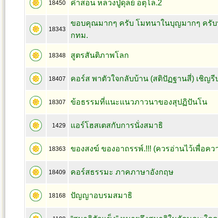
คำสอน หลวงปู่ดุลย์ อตุโล.2
18450
ขอบคุณมากๆ ครับ โมทนาในบุญมากๆ ครับท
18343
กทม.
สูตรสันติภาพโลก
18348
คอร์ส พาตัวใจกลับบ้าน (สติปัฏฐานสี่) เชิญร
18407
ข้อธรรมที่แนะแนวภาวนาของสุปฏิปันโน
18307
แอร์โฮสเตสกับการนั่งสมาธิ
1429
ของสงฆ์ ของอาถรรพ์.!!! (ควรอ่านไว้เพื่อค
18363
คอร์สธรรมะ ภาคภาษาอังกฤษ
18409
ปัญญาอบรมสมาธิ
18168