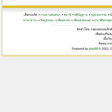
เลือกบอร์ด •
กระดานสนทนา
•
สมาธิ
•
สติปัฏฐาน
•
กฎแห่งกรรม
•
น
นานาสาระ
•
วิทยุธรรมะ
•
เสียงธรรม
•
เสียงสวดมนต์
•
ประวัติพระพุท
จัดทำโดย กลุ่มเผยแผ่หลั
เพื่อส่งเสริ
เมื่อวั
ติดต่อ
we
Powered by
phpBB
© 2001, 2