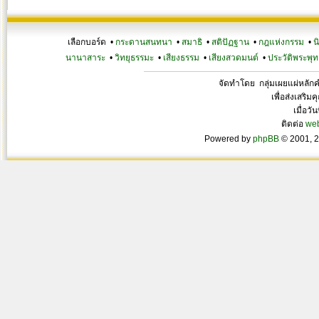
เลือกบอร์ด •
กระดานสนทนา
•
สมาธิ
•
สติปัฏฐาน
•
กฎแห่งกรรม
•
น
นานาสาระ
•
วิทยุธรรมะ
•
เสียงธรรม
•
เสียงสวดมนต์
•
ประวัติพระพุท
จัดทำโดย กลุ่มเผยแผ่หลั
เพื่อส่งเสริ
เมื่อวั
ติดต่อ
we
Powered by
phpBB
© 2001, 2