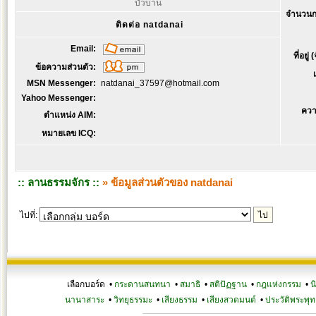
บัวบาน
จำนวนก
ติดต่อ natdanai
Email:
ที่อยู่
ข้อความส่วนตัว:
MSN Messenger:
natdanai_37597@hotmail.com
Yahoo Messenger:
ควา
ตำแหน่ง AIM:
หมายเลข ICQ:
:: ลานธรรมจักร ::
» ข้อมูลส่วนตัวของ natdanai
ไปที่:
เลือกบอร์ด •
กระดานสนทนา
•
สมาธิ
•
สติปัฏฐาน
•
กฎแห่งกรรม
•
น
นานาสาระ
•
วิทยุธรรมะ
•
เสียงธรรม
•
เสียงสวดมนต์
•
ประวัติพระพุท