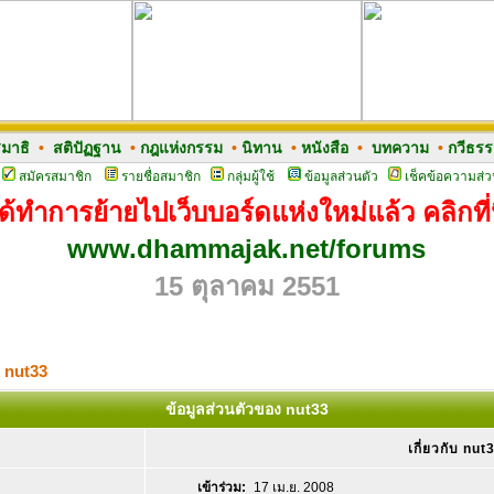
มาธิ
•
สติปัฏฐาน
•
กฎแห่งกรรม
•
นิทาน
•
หนังสือ
•
บทความ
•
กวีธร
สมัครสมาชิก
รายชื่อสมาชิก
กลุ่มผู้ใช้
ข้อมูลส่วนตัว
เช็คข้อความส่ว
ด้ทำการย้ายไปเว็บบอร์ดแห่งใหม่แล้ว คลิกที่น
www.dhammajak.net/forums
15 ตุลาคม 2551
ง nut33
ข้อมูลส่วนตัวของ nut33
เกี่ยวกับ nut
เข้าร่วม:
17 เม.ย. 2008