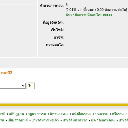
6
จำนวนการตอบ:
[0.01% จากทั้งหมด / 0.00 ข้อความต่อวัน]
ค้นหาข้อความที่ตอบโดย nut33
ที่อยู่ (จังหวัด):
เว็บไซต์:
อาชีพ:
ความสนใจ:
ง nut33
มาธิ
•
สติปัฏฐาน
•
กฎแห่งกรรม
•
นิทานธรรมะ
•
หนังสือธรรมะ
•
บทความ
•
กวีธรรม
•
รรม
•
เสียงสวดมนต์
•
ประวัติพระพุทธเจ้า
•
ประวัติมหาสาวก
•
ประวัติเอตทัคคะ
•
ประวัต