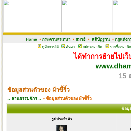
Home
•
กระดานสนทนา
•
สมาธิ
•
สติปัฏฐาน
•
กฎแห่งก
คู่มือการใช้
ค้นหา
สมัครสมาชิก
รายชื่อสมาชิก
ได้ทำการย้ายไปเว็บ
www.dham
15 
ข้อมูลส่วนตัวของ ผ้าขี้ริ้ว
:: ลานธรรมจักร ::
» ข้อมูลส่วนตัวของ ผ้าขี้ริ้ว
ข้อมู
รูปประจำตัว