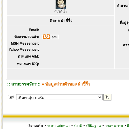
จำนวนก
บัวใต้น้ำ
ติดต่อ ผ้าขี้ริ้ว
ที่อยู่
Email:
ข้อความส่วนตัว:
MSN Messenger:
ควา
Yahoo Messenger:
ตำแหน่ง AIM:
หมายเลข ICQ:
:: ลานธรรมจักร ::
» ข้อมูลส่วนตัวของ ผ้าขี้ริ้ว
ไปที่:
เลือกบอร์ด •
กระดานสนทนา
•
สมาธิ
•
สติปัฏฐาน
•
กฎแห่งกรรม
•
น