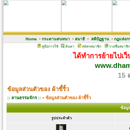
Home
•
กระดานสนทนา
•
สมาธิ
•
สติปัฏฐาน
•
กฎแห่งก
คู่มือการใช้
ค้นหา
สมัครสมาชิก
รายชื่อสมาชิก
ได้ทำการย้ายไปเว็บ
www.dham
15 
ข้อมูลส่วนตัวของ ผ้าขี้ริ้ว
:: ลานธรรมจักร ::
» ข้อมูลส่วนตัวของ ผ้าขี้ริ้ว
ข้อมู
รูปประจำตัว