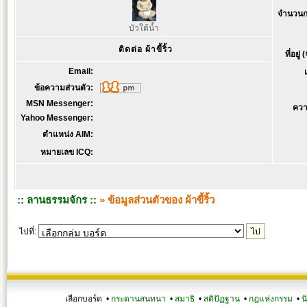
จำนวนก
บัวใต้น้ำ
ติดต่อ ผ้าขี้ริ้ว
ที่อยู่
Email:
ข้อความส่วนตัว:
MSN Messenger:
ควา
Yahoo Messenger:
ตำแหน่ง AIM:
หมายเลข ICQ:
:: ลานธรรมจักร ::
» ข้อมูลส่วนตัวของ ผ้าขี้ริ้ว
ไปที่:
เลือกบอร์ด •
กระดานสนทนา
•
สมาธิ
•
สติปัฏฐาน
•
กฎแห่งกรรม
•
น