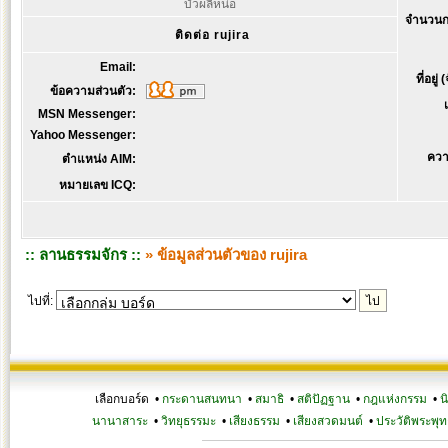
บัวผลิหน่อ
จำนวนก
ติดต่อ rujira
Email:
ที่อยู่
ข้อความส่วนตัว:
MSN Messenger:
Yahoo Messenger:
ควา
ตำแหน่ง AIM:
หมายเลข ICQ:
:: ลานธรรมจักร ::
» ข้อมูลส่วนตัวของ rujira
ไปที่:
เลือกบอร์ด •
กระดานสนทนา
•
สมาธิ
•
สติปัฏฐาน
•
กฎแห่งกรรม
•
น
นานาสาระ
•
วิทยุธรรมะ
•
เสียงธรรม
•
เสียงสวดมนต์
•
ประวัติพระพุท