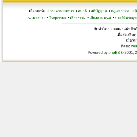
เลือกบอร์ด •
กระดานสนทนา
•
สมาธิ
•
สติปัฏฐาน
•
กฎแห่งกรรม
•
น
นานาสาระ
•
วิทยุธรรมะ
•
เสียงธรรม
•
เสียงสวดมนต์
•
ประวัติพระพุท
จัดทำโดย กลุ่มเผยแผ่หลั
เพื่อส่งเสริ
เมื่อวั
ติดต่อ
we
Powered by
phpBB
© 2001, 2