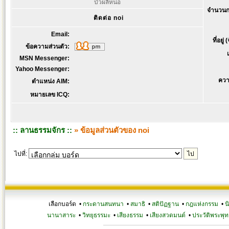
บัวผลิหน่อ
จำนวนก
ติดต่อ noi
Email:
ที่อยู่
ข้อความส่วนตัว:
MSN Messenger:
Yahoo Messenger:
ควา
ตำแหน่ง AIM:
หมายเลข ICQ:
:: ลานธรรมจักร ::
» ข้อมูลส่วนตัวของ noi
ไปที่:
เลือกบอร์ด •
กระดานสนทนา
•
สมาธิ
•
สติปัฏฐาน
•
กฎแห่งกรรม
•
น
นานาสาระ
•
วิทยุธรรมะ
•
เสียงธรรม
•
เสียงสวดมนต์
•
ประวัติพระพุท