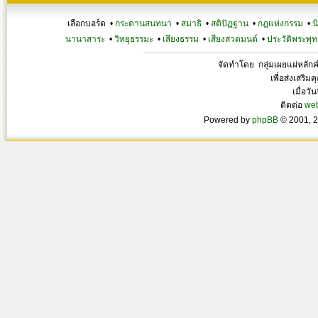
เลือกบอร์ด •
กระดานสนทนา
•
สมาธิ
•
สติปัฏฐาน
•
กฎแห่งกรรม
•
น
นานาสาระ
•
วิทยุธรรมะ
•
เสียงธรรม
•
เสียงสวดมนต์
•
ประวัติพระพุท
จัดทำโดย กลุ่มเผยแผ่หลั
เพื่อส่งเสริ
เมื่อวั
ติดต่อ
we
Powered by
phpBB
© 2001, 2