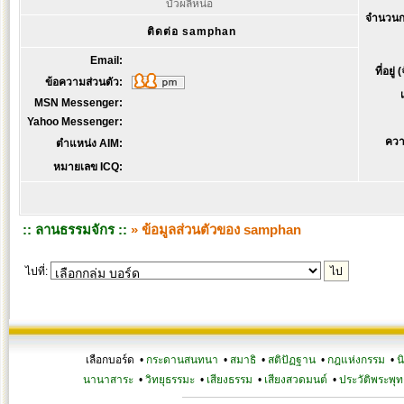
บัวผลิหน่อ
จำนวนก
ติดต่อ samphan
Email:
ที่อยู่
ข้อความส่วนตัว:
MSN Messenger:
Yahoo Messenger:
ควา
ตำแหน่ง AIM:
หมายเลข ICQ:
:: ลานธรรมจักร ::
» ข้อมูลส่วนตัวของ samphan
ไปที่:
เลือกบอร์ด •
กระดานสนทนา
•
สมาธิ
•
สติปัฏฐาน
•
กฎแห่งกรรม
•
น
นานาสาระ
•
วิทยุธรรมะ
•
เสียงธรรม
•
เสียงสวดมนต์
•
ประวัติพระพุท