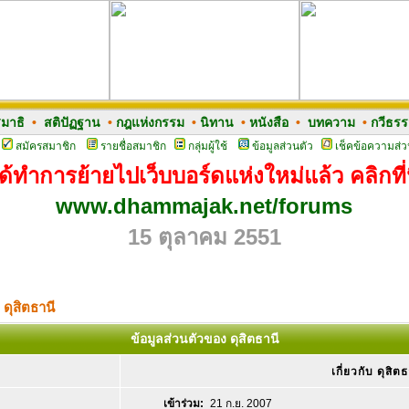
มาธิ
•
สติปัฏฐาน
•
กฎแห่งกรรม
•
นิทาน
•
หนังสือ
•
บทความ
•
กวีธร
สมัครสมาชิก
รายชื่อสมาชิก
กลุ่มผู้ใช้
ข้อมูลส่วนตัว
เช็คข้อความส่ว
ด้ทำการย้ายไปเว็บบอร์ดแห่งใหม่แล้ว คลิกที่น
www.dhammajak.net/forums
15 ตุลาคม 2551
 ดุสิตธานี
ข้อมูลส่วนตัวของ ดุสิตธานี
เกี่ยวกับ ดุสิต
เข้าร่วม:
21 ก.ย. 2007