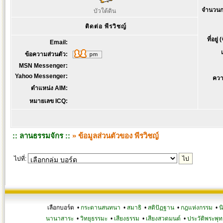
จำนวนก
บัวใต้ดิน
ติดต่อ พีรวิชญ์
ที่อยู่
Email:
ข้อความส่วนตัว:
MSN Messenger:
Yahoo Messenger:
ควา
ตำแหน่ง AIM:
หมายเลข ICQ:
:: ลานธรรมจักร ::
» ข้อมูลส่วนตัวของ พีรวิชญ์
ไปที่:
เลือกบอร์ด •
กระดานสนทนา
•
สมาธิ
•
สติปัฏฐาน
•
กฎแห่งกรรม
•
น
นานาสาระ
•
วิทยุธรรมะ
•
เสียงธรรม
•
เสียงสวดมนต์
•
ประวัติพระพุท