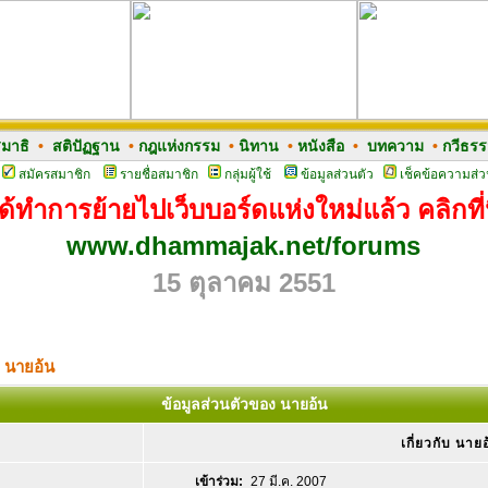
มาธิ
•
สติปัฏฐาน
•
กฎแห่งกรรม
•
นิทาน
•
หนังสือ
•
บทความ
•
กวีธร
สมัครสมาชิก
รายชื่อสมาชิก
กลุ่มผู้ใช้
ข้อมูลส่วนตัว
เช็คข้อความส่ว
ด้ทำการย้ายไปเว็บบอร์ดแห่งใหม่แล้ว คลิกที่น
www.dhammajak.net/forums
15 ตุลาคม 2551
ง นายอ้น
ข้อมูลส่วนตัวของ นายอ้น
เกี่ยวกับ นายอ
เข้าร่วม:
27 มี.ค. 2007