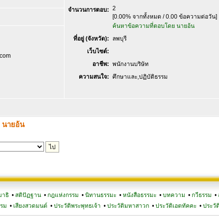
2
จำนวนการตอบ:
[0.00% จากทั้งหมด / 0.00 ข้อความต่อวัน]
ค้นหาข้อความที่ตอบโดย นายอ้น
ที่อยู่ (จังหวัด):
ลพบุรี
เว็บไซต์:
.com
อาชีพ:
พนักงานบริษัท
ความสนใจ:
ศึกษาและ,ปฏิบัติธรรม
ง นายอ้น
มาธิ
•
สติปัฏฐาน
•
กฎแห่งกรรม
•
นิทานธรรมะ
•
หนังสือธรรมะ
•
บทความ
•
กวีธรรม
•
รรม
•
เสียงสวดมนต์
•
ประวัติพระพุทธเจ้า
•
ประวัติมหาสาวก
•
ประวัติเอตทัคคะ
•
ประวัต