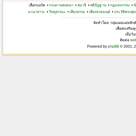
เลือกบอร์ด •
กระดานสนทนา
•
สมาธิ
•
สติปัฏฐาน
•
กฎแห่งกรรม
•
น
นานาสาระ
•
วิทยุธรรมะ
•
เสียงธรรม
•
เสียงสวดมนต์
•
ประวัติพระพุท
จัดทำโดย กลุ่มเผยแผ่หลั
เพื่อส่งเสริ
เมื่อวั
ติดต่อ
we
Powered by
phpBB
© 2001, 2