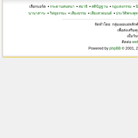
เลือกบอร์ด •
กระดานสนทนา
•
สมาธิ
•
สติปัฏฐาน
•
กฎแห่งกรรม
•
น
นานาสาระ
•
วิทยุธรรมะ
•
เสียงธรรม
•
เสียงสวดมนต์
•
ประวัติพระพุท
จัดทำโดย กลุ่มเผยแผ่หลั
เพื่อส่งเสริ
เมื่อวั
ติดต่อ
we
Powered by
phpBB
© 2001, 2