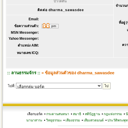
บัวใต้ดิน
จำนวนก
ติดต่อ dharma_sawasdee
Email:
ที่อยู่
ข้อความส่วนตัว:
MSN Messenger:
Yahoo Messenger:
ควา
ตำแหน่ง AIM:
หมายเลข ICQ:
:: ลานธรรมจักร ::
» ข้อมูลส่วนตัวของ dharma_sawasdee
ไปที่:
เลือกบอร์ด •
กระดานสนทนา
•
สมาธิ
•
สติปัฏฐาน
•
กฎแห่งกรรม
•
น
นานาสาระ
•
วิทยุธรรมะ
•
เสียงธรรม
•
เสียงสวดมนต์
•
ประวัติพระพุท