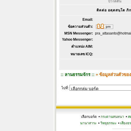
บัวใต้ดิน
ติดต่อ อตฺตสนฺโต ภิก
Email:
ข้อความส่วนตัว:
MSN Messenger:
pra_attasanto@hotmai
Yahoo Messenger:
ตำแหน่ง AIM:
หมายเลข ICQ:
:: ลานธรรมจักร ::
» ข้อมูลส่วนตัวของ
ไปที่:
เลือกบอร์ด •
กระดานสนทนา
•
ส
นานาสาระ
•
วิทยุธรรมะ
•
เสียงธ