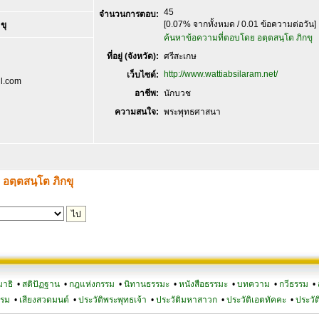
45
จำนวนการตอบ:
[0.07% จากทั้งหมด / 0.01 ข้อความต่อวัน]
ขุ
ค้นหาข้อความที่ตอบโดย อตฺตสนฺโต ภิกขุ
ที่อยู่ (จังหวัด):
ศรีสะเกษ
http://www.wattiabsilaram.net/
เว็บไซต์:
l.com
อาชีพ:
นักบวช
ความสนใจ:
พระพุทธศาสนา
 อตฺตสนฺโต ภิกขุ
มาธิ
•
สติปัฏฐาน
•
กฎแห่งกรรม
•
นิทานธรรมะ
•
หนังสือธรรมะ
•
บทความ
•
กวีธรรม
•
รรม
•
เสียงสวดมนต์
•
ประวัติพระพุทธเจ้า
•
ประวัติมหาสาวก
•
ประวัติเอตทัคคะ
•
ประวัต