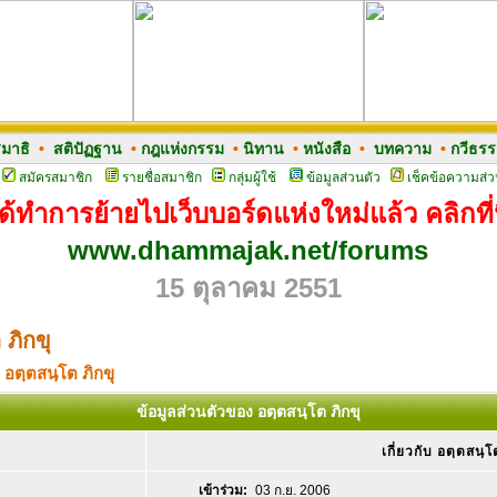
มาธิ
•
สติปัฏฐาน
•
กฎแห่งกรรม
•
นิทาน
•
หนังสือ
•
บทความ
•
กวีธร
สมัครสมาชิก
รายชื่อสมาชิก
กลุ่มผู้ใช้
ข้อมูลส่วนตัว
เช็คข้อความส่ว
ด้ทำการย้ายไปเว็บบอร์ดแห่งใหม่แล้ว คลิกที่น
www.dhammajak.net/forums
15 ตุลาคม 2551
 ภิกขุ
 อตฺตสนฺโต ภิกขุ
ข้อมูลส่วนตัวของ อตฺตสนฺโต ภิกขุ
เกี่ยวกับ อตฺตสนฺโ
เข้าร่วม:
03 ก.ย. 2006