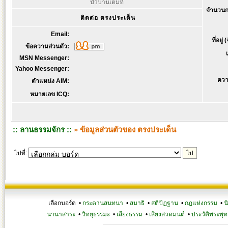
บัวบานเต็มที่
จำนวนก
ติดต่อ ตรงประเด็น
Email:
ที่อยู่
ข้อความส่วนตัว:
MSN Messenger:
Yahoo Messenger:
ควา
ตำแหน่ง AIM:
หมายเลข ICQ:
:: ลานธรรมจักร ::
» ข้อมูลส่วนตัวของ ตรงประเด็น
ไปที่:
เลือกบอร์ด •
กระดานสนทนา
•
สมาธิ
•
สติปัฏฐาน
•
กฎแห่งกรรม
•
น
นานาสาระ
•
วิทยุธรรมะ
•
เสียงธรรม
•
เสียงสวดมนต์
•
ประวัติพระพุท