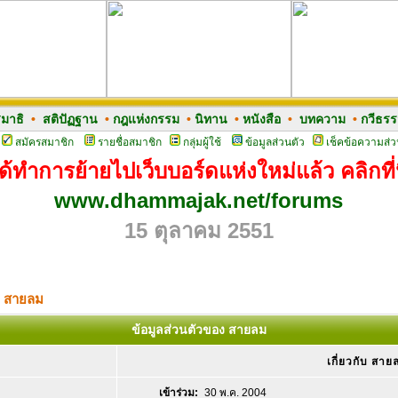
มาธิ
•
สติปัฏฐาน
•
กฎแห่งกรรม
•
นิทาน
•
หนังสือ
•
บทความ
•
กวีธร
สมัครสมาชิก
รายชื่อสมาชิก
กลุ่มผู้ใช้
ข้อมูลส่วนตัว
เช็คข้อความส่ว
ด้ทำการย้ายไปเว็บบอร์ดแห่งใหม่แล้ว คลิกที่น
www.dhammajak.net/forums
15 ตุลาคม 2551
ง สายลม
ข้อมูลส่วนตัวของ สายลม
เกี่ยวกับ สาย
เข้าร่วม:
30 พ.ค. 2004