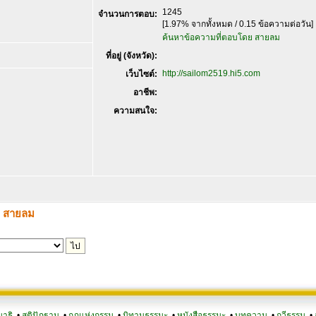
1245
จำนวนการตอบ:
[1.97% จากทั้งหมด / 0.15 ข้อความต่อวัน]
ค้นหาข้อความที่ตอบโดย สายลม
ที่อยู่ (จังหวัด):
http://sailom2519.hi5.com
เว็บไซต์:
อาชีพ:
ความสนใจ:
ง สายลม
มาธิ
•
สติปัฏฐาน
•
กฎแห่งกรรม
•
นิทานธรรมะ
•
หนังสือธรรมะ
•
บทความ
•
กวีธรรม
•