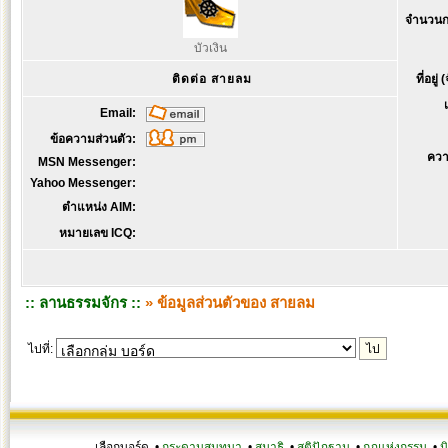
จำนวนก
บัวเงิน
ติดต่อ สายลม
ที่อยู่
Email:
ข้อความส่วนตัว:
ควา
MSN Messenger:
Yahoo Messenger:
ตำแหน่ง AIM:
หมายเลข ICQ:
:: ลานธรรมจักร ::
» ข้อมูลส่วนตัวของ สายลม
ไปที่:
เลือกบอร์ด •
กระดานสนทนา
•
สมาธิ
•
สติปัฏฐาน
•
กฎแห่งกรรม
•
น