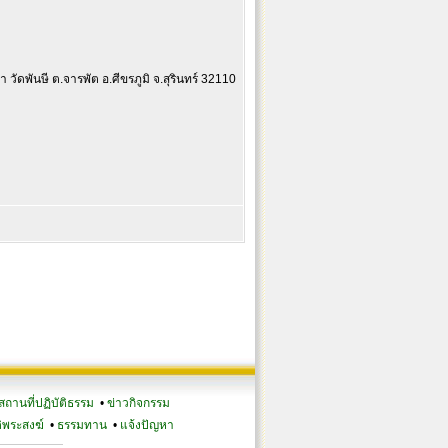
า วัดพันษี ต.จารพัต อ.ศีขรภูมิ จ.สุรินทร์ 32110
สถานที่ปฏิบัติธรรม
•
ข่าวกิจกรรม
ิพระสงฆ์
•
ธรรมทาน
•
แจ้งปัญหา