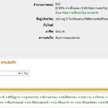
622
จำนวนการตอบ:
[0.99% จากทั้งหมด / 0.08 ข้อความต่อวัน]
ค้นหาข้อความที่ตอบโดย พระสมรัก
ที่อยู่ (จังหวัด):
163 หมู่ 5 โรงเรียนพระปริยัติธรรมพันษีวิทย
เว็บไซต์:
อาชีพ:
นักบวช
ความสนใจ:
ต้องการเผยแผ่ธรรม
ง พระสมรัก
มาธิ
•
สติปัฏฐาน
•
กฎแห่งกรรม
•
นิทานธรรมะ
•
หนังสือธรรมะ
•
บทความ
•
กวีธรรม
•
รรม
•
เสียงสวดมนต์
•
ประวัติพระพุทธเจ้า
•
ประวัติมหาสาวก
•
ประวัติเอตทัคคะ
•
ประวัต