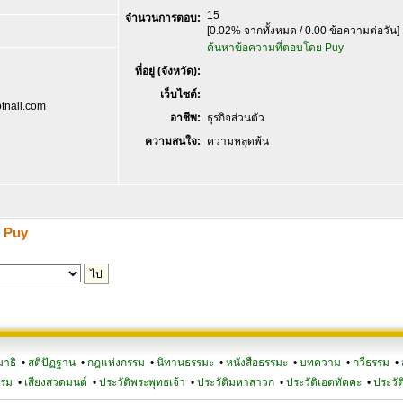
15
จำนวนการตอบ:
[0.02% จากทั้งหมด / 0.00 ข้อความต่อวัน]
ค้นหาข้อความที่ตอบโดย Puy
ที่อยู่ (จังหวัด):
เว็บไซต์:
tnail.com
อาชีพ:
ธุรกิจส่วนตัว
ความสนใจ:
ความหลุดพ้น
ง Puy
มาธิ
•
สติปัฏฐาน
•
กฎแห่งกรรม
•
นิทานธรรมะ
•
หนังสือธรรมะ
•
บทความ
•
กวีธรรม
•
รรม
•
เสียงสวดมนต์
•
ประวัติพระพุทธเจ้า
•
ประวัติมหาสาวก
•
ประวัติเอตทัคคะ
•
ประวัต