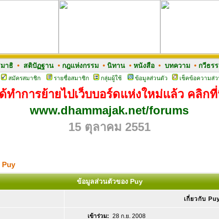
มาธิ
•
สติปัฏฐาน
•
กฎแห่งกรรม
•
นิทาน
•
หนังสือ
•
บทความ
•
กวีธร
สมัครสมาชิก
รายชื่อสมาชิก
กลุ่มผู้ใช้
ข้อมูลส่วนตัว
เช็คข้อความส่ว
ด้ทำการย้ายไปเว็บบอร์ดแห่งใหม่แล้ว คลิกที่น
www.dhammajak.net/forums
15 ตุลาคม 2551
ง Puy
ข้อมูลส่วนตัวของ Puy
เกี่ยวกับ Pu
เข้าร่วม:
28 ก.ย. 2008