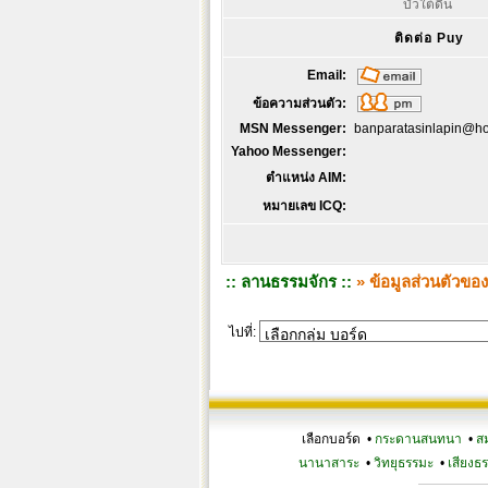
บัวใต้ดิน
ติดต่อ Puy
Email:
ข้อความส่วนตัว:
MSN Messenger:
banparatasinlapin@ho
Yahoo Messenger:
ตำแหน่ง AIM:
หมายเลข ICQ:
:: ลานธรรมจักร ::
» ข้อมูลส่วนตัวขอ
ไปที่:
เลือกบอร์ด •
กระดานสนทนา
•
ส
นานาสาระ
•
วิทยุธรรมะ
•
เสียงธ