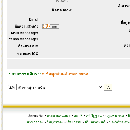
บัวใต้ดิน
จำนวนก
ติดต่อ maw
Email:
ที่อยู่
ข้อความส่วนตัว:
MSN Messenger:
Yahoo Messenger:
ควา
ตำแหน่ง AIM:
หมายเลข ICQ:
:: ลานธรรมจักร ::
» ข้อมูลส่วนตัวของ maw
ไปที่:
เลือกบอร์ด •
กระดานสนทนา
•
สมาธิ
•
สติปัฏฐาน
•
กฎแห่งกรรม
•
น
นานาสาระ
•
วิทยุธรรมะ
•
เสียงธรรม
•
เสียงสวดมนต์
•
ประวัติพระพุท