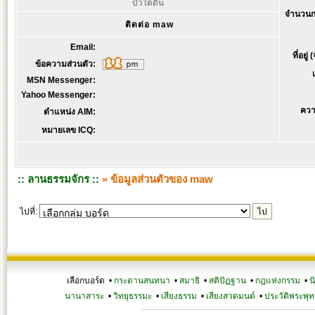
บัวใต้ดิน
จำนวนก
ติดต่อ maw
Email:
ที่อยู่
ข้อความส่วนตัว:
MSN Messenger:
Yahoo Messenger:
ควา
ตำแหน่ง AIM:
หมายเลข ICQ:
:: ลานธรรมจักร ::
» ข้อมูลส่วนตัวของ maw
ไปที่:
เลือกบอร์ด •
กระดานสนทนา
•
สมาธิ
•
สติปัฏฐาน
•
กฎแห่งกรรม
•
น
นานาสาระ
•
วิทยุธรรมะ
•
เสียงธรรม
•
เสียงสวดมนต์
•
ประวัติพระพุท