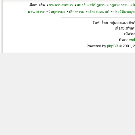
เลือกบอร์ด •
กระดานสนทนา
•
สมาธิ
•
สติปัฏฐาน
•
กฎแห่งกรรม
•
น
นานาสาระ
•
วิทยุธรรมะ
•
เสียงธรรม
•
เสียงสวดมนต์
•
ประวัติพระพุท
จัดทำโดย กลุ่มเผยแผ่หลั
เพื่อส่งเสริ
เมื่อวั
ติดต่อ
we
Powered by
phpBB
© 2001, 2