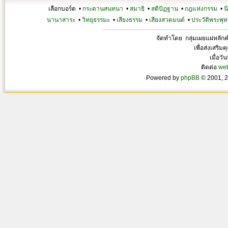
เลือกบอร์ด •
กระดานสนทนา
•
สมาธิ
•
สติปัฏฐาน
•
กฎแห่งกรรม
•
น
นานาสาระ
•
วิทยุธรรมะ
•
เสียงธรรม
•
เสียงสวดมนต์
•
ประวัติพระพุท
จัดทำโดย กลุ่มเผยแผ่หลั
เพื่อส่งเสริ
เมื่อวั
ติดต่อ
we
Powered by
phpBB
© 2001, 2