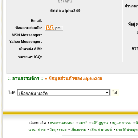
บัวใต้ดิน
จำนวนก
ติดต่อ alpha349
Email:
ที่อยู่
ข้อความส่วนตัว:
MSN Messenger:
Yahoo Messenger:
ควา
ตำแหน่ง AIM:
หมายเลข ICQ:
:: ลานธรรมจักร ::
» ข้อมูลส่วนตัวของ alpha349
ไปที่:
เลือกบอร์ด •
กระดานสนทนา
•
สมาธิ
•
สติปัฏฐาน
•
กฎแห่งกรรม
•
น
นานาสาระ
•
วิทยุธรรมะ
•
เสียงธรรม
•
เสียงสวดมนต์
•
ประวัติพระพุท