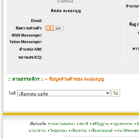
บัวผลิหน่อ
จำนวนก
ติดต่อ ละอองบุญ
Email:
ที่อยู่
ข้อความส่วนตัว:
MSN Messenger:
Yahoo Messenger:
ควา
ตำแหน่ง AIM:
หมายเลข ICQ:
:: ลานธรรมจักร ::
» ข้อมูลส่วนตัวของ ละอองบุญ
ไปที่:
เลือกบอร์ด •
กระดานสนทนา
•
สมาธิ
•
สติปัฏฐาน
•
กฎแห่งกรรม
•
น
นานาสาระ
•
วิทยุธรรมะ
•
เสียงธรรม
•
เสียงสวดมนต์
•
ประวัติพระพุท