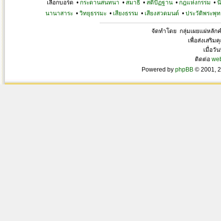
เลือกบอร์ด •
กระดานสนทนา
•
สมาธิ
•
สติปัฏฐาน
•
กฎแห่งกรรม
•
น
นานาสาระ
•
วิทยุธรรมะ
•
เสียงธรรม
•
เสียงสวดมนต์
•
ประวัติพระพุท
จัดทำโดย กลุ่มเผยแผ่หลั
เพื่อส่งเสริ
เมื่อวั
ติดต่อ
we
Powered by
phpBB
© 2001, 2