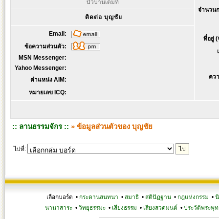
บัวบานเต็มที่
จำนวนก
ติดต่อ บุญชัย
Email:
ที่อยู่
ข้อความส่วนตัว:
MSN Messenger:
Yahoo Messenger:
ควา
ตำแหน่ง AIM:
หมายเลข ICQ:
:: ลานธรรมจักร ::
» ข้อมูลส่วนตัวของ บุญชัย
ไปที่:
เลือกบอร์ด •
กระดานสนทนา
•
สมาธิ
•
สติปัฏฐาน
•
กฎแห่งกรรม
•
น
นานาสาระ
•
วิทยุธรรมะ
•
เสียงธรรม
•
เสียงสวดมนต์
•
ประวัติพระพุท