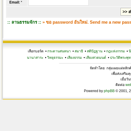
Email:
*
:: ลานธรรมจักร ::
» ขอ password อันใหม่. Send me a new pas
เลือกบอร์ด •
กระดานสนทนา
•
สมาธิ
•
สติปัฏฐาน
•
กฎแห่งกรรม
•
น
นานาสาระ
•
วิทยุธรรมะ
•
เสียงธรรม
•
เสียงสวดมนต์
•
ประวัติพระพุท
จัดทำโดย กลุ่มเผยแผ่หลั
เพื่อส่งเสริ
เมื่อวั
ติดต่อ
we
Powered by
phpBB
© 2001, 2