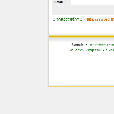
Email:
*
:: ลานธรรมจักร ::
» ขอ password อั
เลือกบอร์ด •
กระดานสนทนา
•
ส
นานาสาระ
•
วิทยุธรรมะ
•
เสียงธ