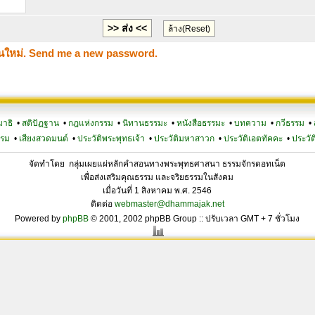
นใหม่. Send me a new password.
มาธิ
•
สติปัฏฐาน
•
กฎแห่งกรรม
•
นิทานธรรมะ
•
หนังสือธรรมะ
•
บทความ
•
กวีธรรม
•
รรม
•
เสียงสวดมนต์
•
ประวัติพระพุทธเจ้า
•
ประวัติมหาสาวก
•
ประวัติเอตทัคคะ
•
ประวัต
จัดทำโดย กลุ่มเผยแผ่หลักคำสอนทางพระพุทธศาสนา ธรรมจักรดอทเน็ต
เพื่อส่งเสริมคุณธรรม และจริยธรรมในสังคม
เมื่อวันที่ 1 สิงหาคม พ.ศ. 2546
ติดต่อ
webmaster@dhammajak.net
Powered by
phpBB
© 2001, 2002 phpBB Group :: ปรับเวลา GMT + 7 ชั่วโมง