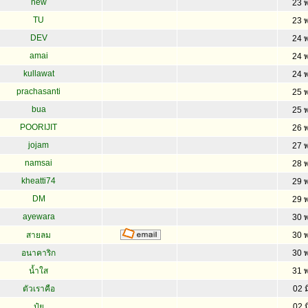
new
23 
TU
23 
DEV
24 
amai
24 
kullawat
24 
prachasanti
25 
bua
25 
POORIJIT
26 
jojam
27 
namsai
28 
kheatti74
29 
DM
29 
ayewara
30 
สายลม
30 
อนาคาริก
30 
น้ำใส
31 
ตัวเราคือ
02 ม
ปุ๋ย
02 ม