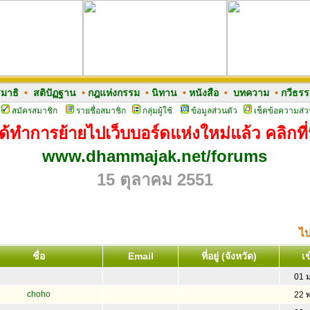
มาธิ
•
สติปัฏฐาน
•
กฎแห่งกรรม
•
นิทาน
•
หนังสือ
•
บทความ
•
กวีธร
สมัครสมาชิก
รายชื่อสมาชิก
กลุ่มผู้ใช้
ข้อมูลส่วนตัว
เช็คข้อความส่ว
ด้ทำการย้ายไปเว็บบอร์ดแห่งใหม่แล้ว คลิกที่น
www.dhammajak.net/forums
15 ตุลาคม 2551
ไป
ชื่อ
Email
ที่อยู่ (จังหวัด)
เข
01 
choho
22 