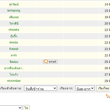
สุรวัฒน์
14 ม
termpong
15 ม
เพียงออ
18 ม
วิลาศินี
20 ม
chwatra
22 ม
กุ๊กกิ๊ก
22 ม
kireda
22 ม
Kawaii
22 ม
a-irs
22 ม
จิตผ่อง
25 ม
ยากที่จะค้นหา..
26 ม
ไก่แก้ว
27 ม
onzondae
29 ม
เรียงลำดับตาม:
เรียงจาก:
ไป