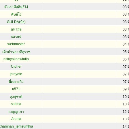
ตัวเราคือศิษย์โง่
03 ม
ศิษย์โง่
03 ม
GULDA(ปุ๋ย)
03 ม
อนามัย
03 ม
sa-ard
03 ม
webmaster
04 ม
เด็กบ้านยางสีสุราช
05 ม
nittayakaewtatip
06 ม
Cipher
07 ม
prayote
07 ม
พี่ดอกแก้ว
07 ม
u571
09 ม
ลุงสุชาติ
10 ม
satima
10 ม
เบญญาภา
12 ม
Anatta
13 ม
chamnan_jemsunthia
14 ม