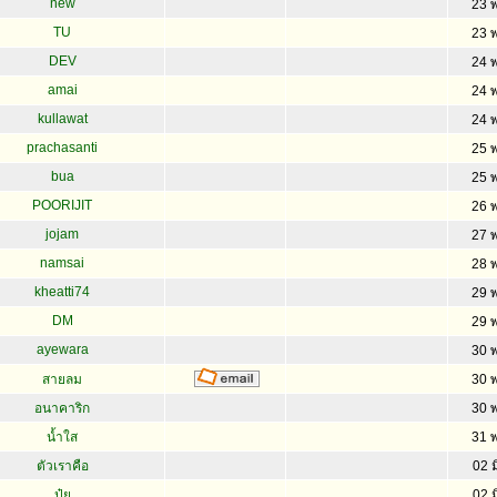
new
23 
TU
23 
DEV
24 
amai
24 
kullawat
24 
prachasanti
25 
bua
25 
POORIJIT
26 
jojam
27 
namsai
28 
kheatti74
29 
DM
29 
ayewara
30 
สายลม
30 
อนาคาริก
30 
น้ำใส
31 
ตัวเราคือ
02 ม
ปุ๋ย
02 ม