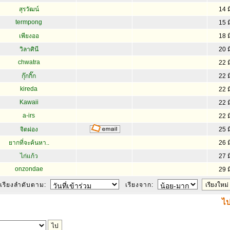
สุรวัฒน์
14 ม
termpong
15 ม
เพียงออ
18 ม
วิลาศินี
20 ม
chwatra
22 ม
กุ๊กกิ๊ก
22 ม
kireda
22 ม
Kawaii
22 ม
a-irs
22 ม
จิตผ่อง
25 ม
ยากที่จะค้นหา..
26 ม
ไก่แก้ว
27 ม
onzondae
29 ม
เรียงลำดับตาม:
เรียงจาก:
ไป