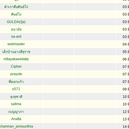
ตัวเราคือศิษย์โง่
03 ม
ศิษย์โง่
03 ม
GULDA(ปุ๋ย)
03 ม
อนามัย
03 ม
sa-ard
03 ม
webmaster
04 ม
เด็กบ้านยางสีสุราช
05 ม
nittayakaewtatip
06 ม
Cipher
07 ม
prayote
07 ม
พี่ดอกแก้ว
07 ม
u571
09 ม
ลุงสุชาติ
10 ม
satima
10 ม
เบญญาภา
12 ม
Anatta
13 ม
chamnan_jemsunthia
14 ม