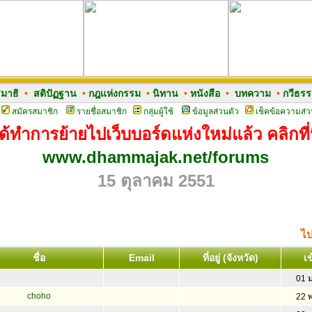
มาธิ
•
สติปัฏฐาน
•
กฎแห่งกรรม
•
นิทาน
•
หนังสือ
•
บทความ
•
กวีธร
สมัครสมาชิก
รายชื่อสมาชิก
กลุ่มผู้ใช้
ข้อมูลส่วนตัว
เช็คข้อความส่ว
ด้ทำการย้ายไปเว็บบอร์ดแห่งใหม่แล้ว คลิกที่น
www.dhammajak.net/forums
15 ตุลาคม 2551
ไป
ชื่อ
Email
ที่อยู่ (จังหวัด)
เข
01 
choho
22 