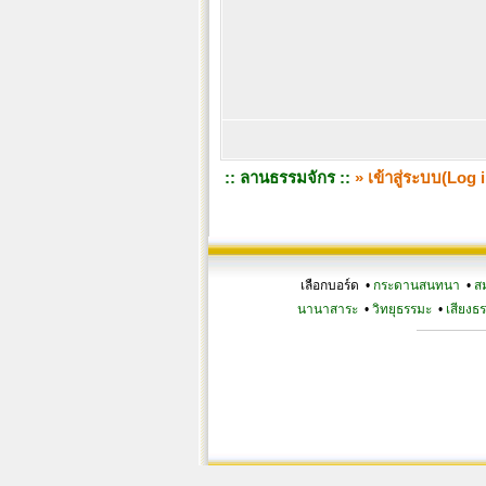
:: ลานธรรมจักร ::
» เข้าสู่ระบบ(Log i
เลือกบอร์ด •
กระดานสนทนา
•
ส
นานาสาระ
•
วิทยุธรรมะ
•
เสียงธ