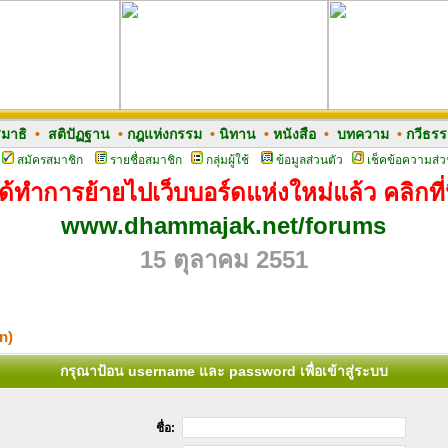
มาธิ
•
สติปัฏฐาน
•
กฎแห่งกรรม
•
นิทาน
•
หนังสือ
•
บทความ
•
กวีธร
สมัครสมาชิก
รายชื่อสมาชิก
กลุ่มผู้ใช้
ข้อมูลส่วนตัว
เช็คข้อความส่ว
ด้ทำการย้ายไปเว็บบอร์ดแห่งใหม่แล้ว คลิกที่น
www.dhammajak.net/forums
15 ตุลาคม 2551
n)
กรุณาป้อน username และ password เพื่อเข้าสู่ระบบ
ชื่อ: