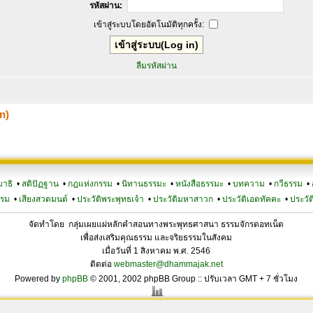
รหัสผ่าน:
เข้าสู่ระบบโดยอัตโนมัติทุกครั้ง:
ลืมรหัสผ่าน
n)
มาธิ
•
สติปัฏฐาน
•
กฎแห่งกรรม
•
นิทานธรรมะ
•
หนังสือธรรมะ
•
บทความ
•
กวีธรรม
•
รรม
•
เสียงสวดมนต์
•
ประวัติพระพุทธเจ้า
•
ประวัติมหาสาวก
•
ประวัติเอตทัคคะ
•
ประวัต
จัดทำโดย กลุ่มเผยแผ่หลักคำสอนทางพระพุทธศาสนา ธรรมจักรดอทเน็ต
เพื่อส่งเสริมคุณธรรม และจริยธรรมในสังคม
เมื่อวันที่ 1 สิงหาคม พ.ศ. 2546
ติดต่อ
webmaster@dhammajak.net
Powered by
phpBB
© 2001, 2002 phpBB Group :: ปรับเวลา GMT + 7 ชั่วโมง