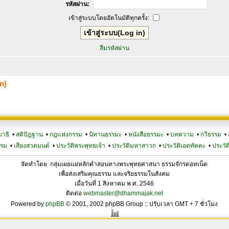
รหัสผ่าน:
เข้าสู่ระบบโดยอัตโนมัติทุกครั้ง:
ลืมรหัสผ่าน
n)
มาธิ
•
สติปัฏฐาน
•
กฎแห่งกรรม
•
นิทานธรรมะ
•
หนังสือธรรมะ
•
บทความ
•
กวีธรรม
•
รรม
•
เสียงสวดมนต์
•
ประวัติพระพุทธเจ้า
•
ประวัติมหาสาวก
•
ประวัติเอตทัคคะ
•
ประวัต
จัดทำโดย กลุ่มเผยแผ่หลักคำสอนทางพระพุทธศาสนา ธรรมจักรดอทเน็ต
เพื่อส่งเสริมคุณธรรม และจริยธรรมในสังคม
เมื่อวันที่ 1 สิงหาคม พ.ศ. 2546
ติดต่อ
webmaster@dhammajak.net
Powered by
phpBB
© 2001, 2002 phpBB Group :: ปรับเวลา GMT + 7 ชั่วโมง