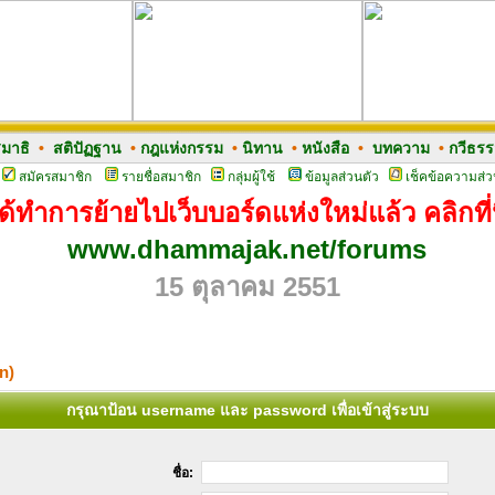
มาธิ
•
สติปัฏฐาน
•
กฎแห่งกรรม
•
นิทาน
•
หนังสือ
•
บทความ
•
กวีธร
สมัครสมาชิก
รายชื่อสมาชิก
กลุ่มผู้ใช้
ข้อมูลส่วนตัว
เช็คข้อความส่ว
ด้ทำการย้ายไปเว็บบอร์ดแห่งใหม่แล้ว คลิกที่น
www.dhammajak.net/forums
15 ตุลาคม 2551
n)
กรุณาป้อน username และ password เพื่อเข้าสู่ระบบ
ชื่อ: