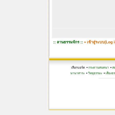
:: ลานธรรมจักร ::
» เข้าสู่ระบบ(Log i
เลือกบอร์ด •
กระดานสนทนา
•
ส
นานาสาระ
•
วิทยุธรรมะ
•
เสียงธ