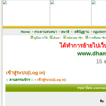
Home
•
กระดานสนทนา
•
สมาธิ
•
สติปัฏฐาน
•
กฎแห่งก
คู่มือการใช้
ค้นหา
สมัครสมาชิก
รายชื่อสมาชิก
ได้ทำการย้ายไปเว็บ
www.dham
15 
เข้าสู่ระบบ(Log in)
:: ลานธรรมจักร ::
» เข้าสู่ระบบ(Log in)
กรุณาป้อน usernam
ชื่อ: