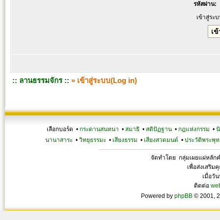
รหัสผ่าน:
เข้าสู่ระ
:: ลานธรรมจักร ::
» เข้าสู่ระบบ(Log in)
เลือกบอร์ด •
กระดานสนทนา
•
สมาธิ
•
สติปัฏฐาน
•
กฎแห่งกรรม
•
น
นานาสาระ
•
วิทยุธรรมะ
•
เสียงธรรม
•
เสียงสวดมนต์
•
ประวัติพระพุท
จัดทำโดย กลุ่มเผยแผ่หลั
เพื่อส่งเสริ
เมื่อวั
ติดต่อ
we
Powered by
phpBB
© 2001, 2