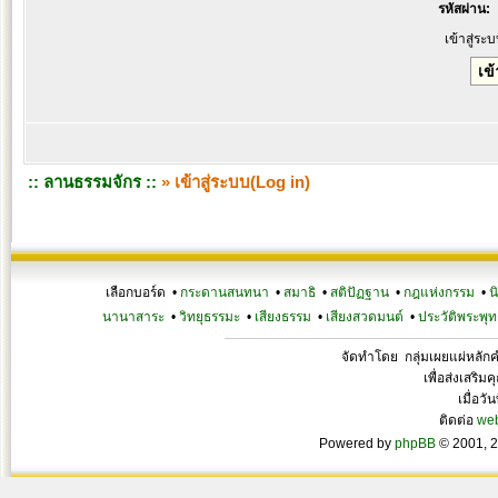
รหัสผ่าน:
เข้าสู่ระ
:: ลานธรรมจักร ::
» เข้าสู่ระบบ(Log in)
เลือกบอร์ด •
กระดานสนทนา
•
สมาธิ
•
สติปัฏฐาน
•
กฎแห่งกรรม
•
น
นานาสาระ
•
วิทยุธรรมะ
•
เสียงธรรม
•
เสียงสวดมนต์
•
ประวัติพระพุท
จัดทำโดย กลุ่มเผยแผ่หลั
เพื่อส่งเสริ
เมื่อวั
ติดต่อ
we
Powered by
phpBB
© 2001, 2