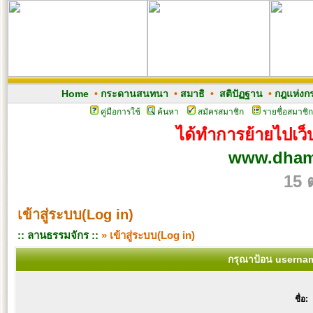
Home
•
กระดานสนทนา
•
สมาธิ
•
สติปัฏฐาน
•
กฎแห่งก
คู่มือการใช้
ค้นหา
สมัครสมาชิก
รายชื่อสมาชิก
ได้ทำการย้ายไปเว็บ
www.dham
15 
เข้าสู่ระบบ(Log in)
:: ลานธรรมจักร ::
» เข้าสู่ระบบ(Log in)
กรุณาป้อน usernam
ชื่อ: