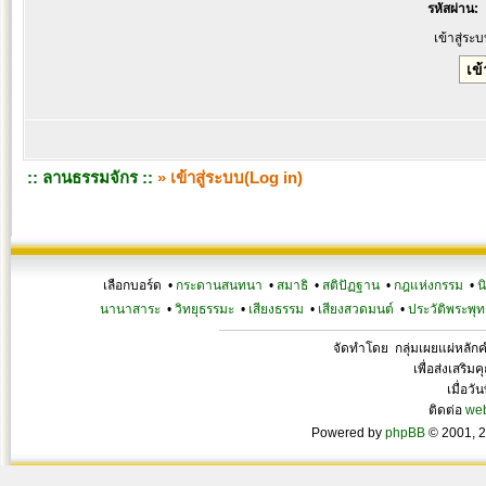
รหัสผ่าน:
เข้าสู่ระ
:: ลานธรรมจักร ::
» เข้าสู่ระบบ(Log in)
เลือกบอร์ด •
กระดานสนทนา
•
สมาธิ
•
สติปัฏฐาน
•
กฎแห่งกรรม
•
น
นานาสาระ
•
วิทยุธรรมะ
•
เสียงธรรม
•
เสียงสวดมนต์
•
ประวัติพระพุท
จัดทำโดย กลุ่มเผยแผ่หลั
เพื่อส่งเสริ
เมื่อวั
ติดต่อ
we
Powered by
phpBB
© 2001, 2