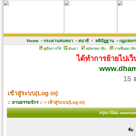
Home
•
กระดานสนทนา
•
สมาธิ
•
สติปัฏฐาน
•
กฎแห่งก
คู่มือการใช้
ค้นหา
สมัครสมาชิก
รายชื่อสมาชิก
ได้ทำการย้ายไปเว็บ
www.dham
15 
เข้าสู่ระบบ(Log in)
:: ลานธรรมจักร ::
» เข้าสู่ระบบ(Log in)
กรุณาป้อน usernam
ชื่อ: