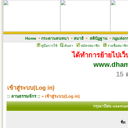
Home
•
กระดานสนทนา
•
สมาธิ
•
สติปัฏฐาน
•
กฎแห่งก
คู่มือการใช้
ค้นหา
สมัครสมาชิก
รายชื่อสมาชิก
ได้ทำการย้ายไปเว็บ
www.dham
15 
เข้าสู่ระบบ(Log in)
:: ลานธรรมจักร ::
» เข้าสู่ระบบ(Log in)
กรุณาป้อน usernam
ชื่อ: