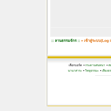
:: ลานธรรมจักร ::
» เข้าสู่ระบบ(Log i
เลือกบอร์ด •
กระดานสนทนา
•
ส
นานาสาระ
•
วิทยุธรรมะ
•
เสียงธ