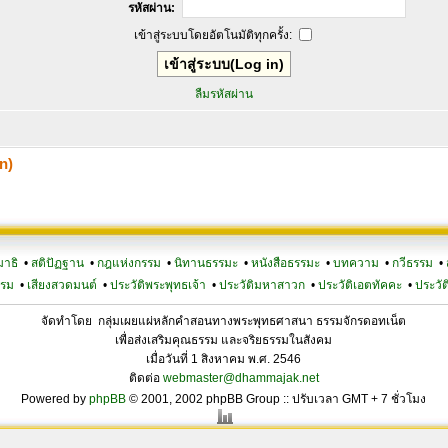
รหัสผ่าน:
เข้าสู่ระบบโดยอัตโนมัติทุกครั้ง:
ลืมรหัสผ่าน
n)
มาธิ
•
สติปัฏฐาน
•
กฎแห่งกรรม
•
นิทานธรรมะ
•
หนังสือธรรมะ
•
บทความ
•
กวีธรรม
•
รรม
•
เสียงสวดมนต์
•
ประวัติพระพุทธเจ้า
•
ประวัติมหาสาวก
•
ประวัติเอตทัคคะ
•
ประวัต
จัดทำโดย กลุ่มเผยแผ่หลักคำสอนทางพระพุทธศาสนา ธรรมจักรดอทเน็ต
เพื่อส่งเสริมคุณธรรม และจริยธรรมในสังคม
เมื่อวันที่ 1 สิงหาคม พ.ศ. 2546
ติดต่อ
webmaster@dhammajak.net
Powered by
phpBB
© 2001, 2002 phpBB Group :: ปรับเวลา GMT + 7 ชั่วโมง