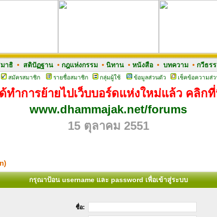
มาธิ
•
สติปัฏฐาน
•
กฎแห่งกรรม
•
นิทาน
•
หนังสือ
•
บทความ
•
กวีธร
สมัครสมาชิก
รายชื่อสมาชิก
กลุ่มผู้ใช้
ข้อมูลส่วนตัว
เช็คข้อความส่ว
ด้ทำการย้ายไปเว็บบอร์ดแห่งใหม่แล้ว คลิกที่น
www.dhammajak.net/forums
15 ตุลาคม 2551
n)
กรุณาป้อน username และ password เพื่อเข้าสู่ระบบ
ชื่อ: