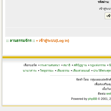
รหัสผ่าน:
เข้าสู่ระ
:: ลานธรรมจักร ::
» เข้าสู่ระบบ(Log in)
เลือกบอร์ด •
กระดานสนทนา
•
สมาธิ
•
สติปัฏฐาน
•
กฎแห่งกรรม
•
น
นานาสาระ
•
วิทยุธรรมะ
•
เสียงธรรม
•
เสียงสวดมนต์
•
ประวัติพระพุท
จัดทำโดย กลุ่มเผยแผ่หลั
เพื่อส่งเสริ
เมื่อวั
ติดต่อ
we
Powered by
phpBB
© 2001, 2