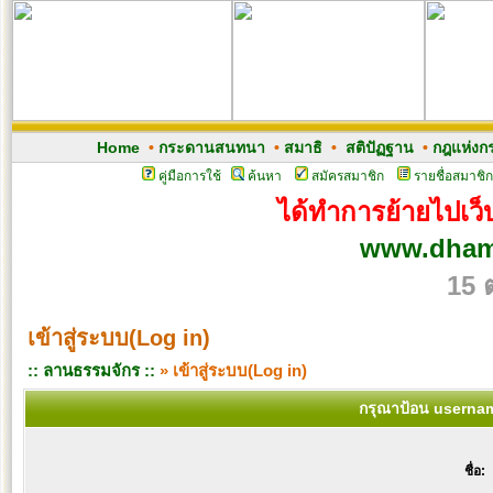
Home
•
กระดานสนทนา
•
สมาธิ
•
สติปัฏฐาน
•
กฎแห่งก
คู่มือการใช้
ค้นหา
สมัครสมาชิก
รายชื่อสมาชิก
ได้ทำการย้ายไปเว็บ
www.dham
15 
เข้าสู่ระบบ(Log in)
:: ลานธรรมจักร ::
» เข้าสู่ระบบ(Log in)
กรุณาป้อน usernam
ชื่อ: