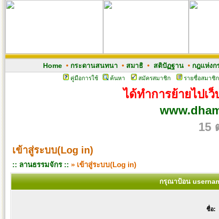
Home
•
กระดานสนทนา
•
สมาธิ
•
สติปัฏฐาน
•
กฎแห่งก
คู่มือการใช้
ค้นหา
สมัครสมาชิก
รายชื่อสมาชิก
ได้ทำการย้ายไปเว็บ
www.dham
15 
เข้าสู่ระบบ(Log in)
:: ลานธรรมจักร ::
» เข้าสู่ระบบ(Log in)
กรุณาป้อน usernam
ชื่อ: