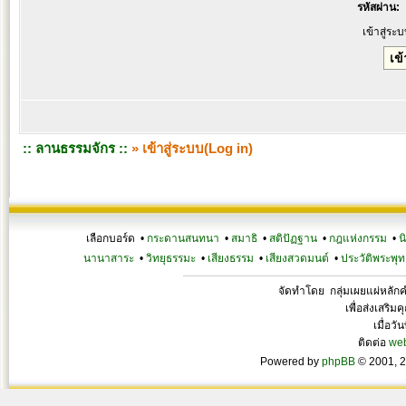
รหัสผ่าน:
เข้าสู่ระ
:: ลานธรรมจักร ::
» เข้าสู่ระบบ(Log in)
เลือกบอร์ด •
กระดานสนทนา
•
สมาธิ
•
สติปัฏฐาน
•
กฎแห่งกรรม
•
น
นานาสาระ
•
วิทยุธรรมะ
•
เสียงธรรม
•
เสียงสวดมนต์
•
ประวัติพระพุท
จัดทำโดย กลุ่มเผยแผ่หลั
เพื่อส่งเสริ
เมื่อวั
ติดต่อ
we
Powered by
phpBB
© 2001, 2