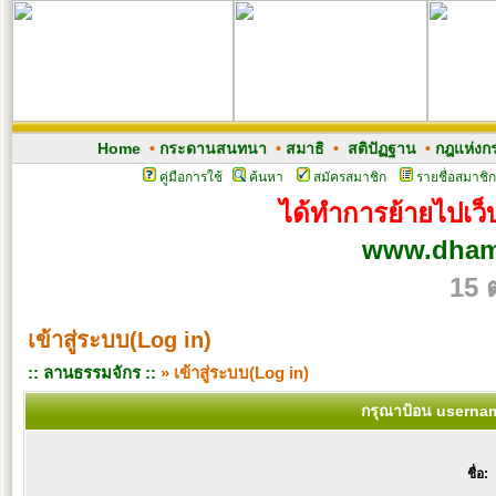
Home
•
กระดานสนทนา
•
สมาธิ
•
สติปัฏฐาน
•
กฎแห่งก
คู่มือการใช้
ค้นหา
สมัครสมาชิก
รายชื่อสมาชิก
ได้ทำการย้ายไปเว็บ
www.dham
15 
เข้าสู่ระบบ(Log in)
:: ลานธรรมจักร ::
» เข้าสู่ระบบ(Log in)
กรุณาป้อน usernam
ชื่อ: