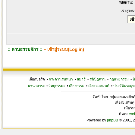
รหัสผ่าน:
เข้าสู่ระ
:: ลานธรรมจักร ::
» เข้าสู่ระบบ(Log in)
เลือกบอร์ด •
กระดานสนทนา
•
สมาธิ
•
สติปัฏฐาน
•
กฎแห่งกรรม
•
น
นานาสาระ
•
วิทยุธรรมะ
•
เสียงธรรม
•
เสียงสวดมนต์
•
ประวัติพระพุท
จัดทำโดย กลุ่มเผยแผ่หลั
เพื่อส่งเสริ
เมื่อวั
ติดต่อ
we
Powered by
phpBB
© 2001, 2