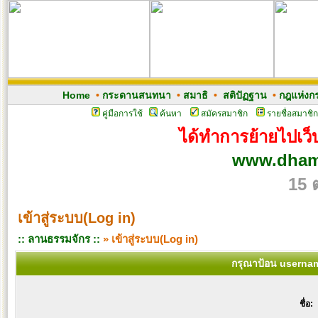
Home
•
กระดานสนทนา
•
สมาธิ
•
สติปัฏฐาน
•
กฎแห่งก
คู่มือการใช้
ค้นหา
สมัครสมาชิก
รายชื่อสมาชิก
ได้ทำการย้ายไปเว็บ
www.dham
15 
เข้าสู่ระบบ(Log in)
:: ลานธรรมจักร ::
» เข้าสู่ระบบ(Log in)
กรุณาป้อน usernam
ชื่อ: