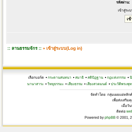
รหัสผ่าน:
เข้าสู่ระ
:: ลานธรรมจักร ::
» เข้าสู่ระบบ(Log in)
เลือกบอร์ด •
กระดานสนทนา
•
สมาธิ
•
สติปัฏฐาน
•
กฎแห่งกรรม
•
น
นานาสาระ
•
วิทยุธรรมะ
•
เสียงธรรม
•
เสียงสวดมนต์
•
ประวัติพระพุท
จัดทำโดย กลุ่มเผยแผ่หลั
เพื่อส่งเสริ
เมื่อวั
ติดต่อ
we
Powered by
phpBB
© 2001, 2